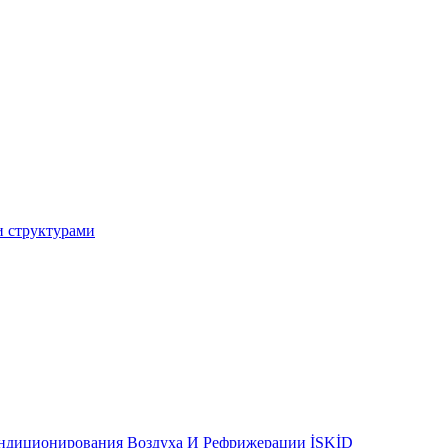
и структурами
ондиционирования Воздуха И Рефрижерации İSKİD