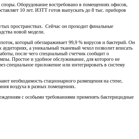
 споры. Оборудование востребовано в помещениях офисов,
тавляет 10 лет. ИЗТТ готов выпускать до 8 тыс. приборов
нутых пространствах. Сейчас он проходит финальные
одства новой модели.
оток, который обеззараживает 99,9 % вирусов и бактерий. Он
ых аудиториях, а уникальный тканевый чехол позволит вписать
работы, после чего специальный счетчик сообщит о
пы. Простое и удобное обслуживание, для которого не
рез специальное приложение или интегрировать в систему
чают необходимость стационарного размещения на стене,
ания воздуха в разных помещениях.
чреждениям с особыми требованиями применять бактерицидные