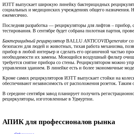
ИЗТТ выпускает широкую линейку бактерицидных рециркулятор
социальных и медицинских учреждениях общего назначения. На 
ежемесячно.
Последняя разработка — рециркуляторы для лифтов – прибор, 
тестирования. В сентябре будет собрана пилотная партия, пр
Бактерицидный рециркулятор
BALLU
ANTICOVIDgenerator
со
безопасен для людей и животных, тихая работа механизма, поз
прибор в любой интерьер и сделать его органичной частью про
необходимости их замены. Моющийся воздушный фильтр очищае
требуется снятие прибора со стены. Рециркулятором можно уп
управления зданием. В линейке есть и более экономичные мо
Кроме самих рециркуляторов ИЗТТ выпускает стойки на колес
обеспечивают независимость от расположения розеток. Таким 
В середине сентября завод планирует получить регистрационн
рециркуляторы, изготовленные в Удмуртии.
АПИК для профессионалов рынка