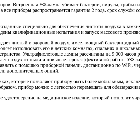
ов. Встроенная УФ-лампа убивает бактерии, вирусы, грибки и
все приборы распространяется гарантия 2 года, срок службы сос
созданный специально для обеспечения чистоты воздуха в замк
оведены квалификационные испытания и запуск массового произв
здает чистый и здоровый воздух, имеет мощный бактерицидный п
воляет использовать его в детских комнатах, спальнях и школьн
странства. Ультрафиолетовые лампы рассчитаны на 9 000 часов 
т воздух от пыли и повышает срок эффективной работы УФ лам
равлять с помощью приборной панели, дистанционно по WiFi, че
дели дополнительных опций.
иках, которые позволяют прибору быть более мобильным, исклю
образом, прибор можно с легкостью перемещать для обеззаражив
ое удостоверение на медицинское изделие, который позволит у