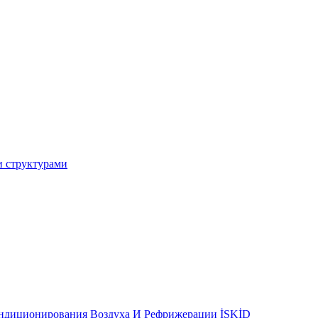
и структурами
ондиционирования Воздуха И Рефрижерации İSKİD