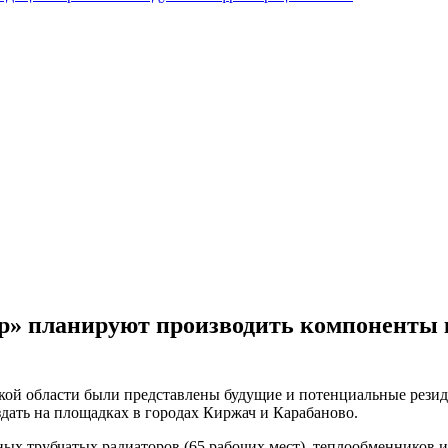
ир» планируют производить компоненты 
рской области были представлены будущие и потенциальные рез
дать на площадках в городах Киржач и Карабаново.
ных трубчатых радиаторов (65 рабочих мест), теплообменников и