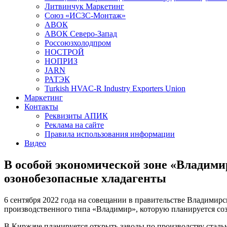
Литвинчук Маркетинг
Союз «ИСЗС-Монтаж»
АВОК
АВОК Северо-Запад
Россоюзхолодпром
НОСТРОЙ
НОПРИЗ
JARN
РАТЭК
Turkish HVAC-R Industry Exporters Union
Маркетинг
Контакты
Реквизиты АПИК
Реклама на сайте
Правила использования информации
Видео
В особой экономической зоне «Владим
озонобезопасные хладагенты
6 сентября 2022 года на совещании в правительстве Владими
производственного типа «Владимир», которую планируется соз
В Киржаче планируется открыть заводы по производству сталь