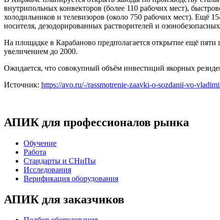
внутрипольных конвекторов (более 110 рабочих мест), быстров
холодильников и телевизоров (около 750 рабочих мест). Ещё 15
носителя, дезодорированных растворителей и озонобезопасных
На площадке в Карабаново предполагается открытие ещё пяти п
увеличением до 2000.
Ожидается, что совокупный объём инвестиций якорных резиден
Источник:
https://avo.ru/-/rassmotrenie-zaavki-o-sozdanii-vo-vladi
АПИК для профессионалов рынка
Обучение
Работа
Стандарты и СНиПы
Исследования
Верификация оборудования
АПИК для заказчиков
Подбор оборудования