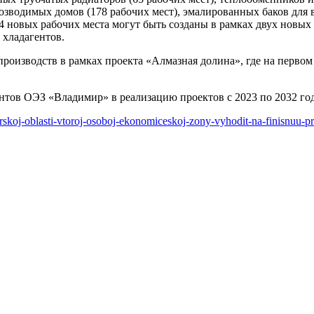
озводимых домов (178 рабочих мест), эмалированных баков для 
4 новых рабочих места могут быть созданы в рамках двух новых 
 хладагентов.
роизводств в рамках проекта «Алмазная долина», где на первом
тов ОЭЗ «Владимир» в реализацию проектов с 2023 по 2032 годы
mirskoj-oblasti-vtoroj-osoboj-ekonomiceskoj-zony-vyhodit-na-finisnuu-