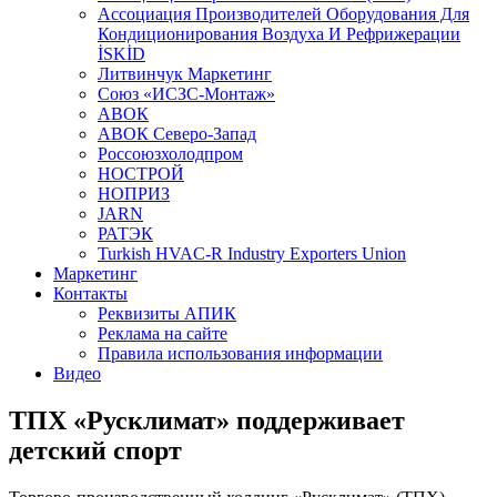
Aссоциация Производителей Оборудования Для
Кондиционирования Воздуха И Рефрижерации
İSKİD
Литвинчук Маркетинг
Союз «ИСЗС-Монтаж»
АВОК
АВОК Северо-Запад
Россоюзхолодпром
НОСТРОЙ
НОПРИЗ
JARN
РАТЭК
Turkish HVAC-R Industry Exporters Union
Маркетинг
Контакты
Реквизиты АПИК
Реклама на сайте
Правила использования информации
Видео
ТПХ «Русклимат» поддерживает
детский спорт