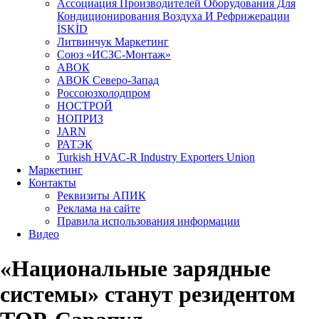
Aссоциация Производителей Оборудования Для
Кондиционирования Воздуха И Рефрижерации
İSKİD
Литвинчук Маркетинг
Союз «ИСЗС-Монтаж»
АВОК
АВОК Северо-Запад
Россоюзхолодпром
НОСТРОЙ
НОПРИЗ
JARN
РАТЭК
Turkish HVAC-R Industry Exporters Union
Маркетинг
Контакты
Реквизиты АПИК
Реклама на сайте
Правила использования информации
Видео
«Национальные зарядные
системы» станут резидентом