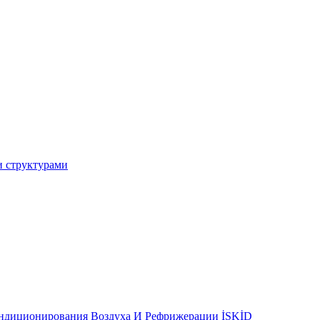
и структурами
ондиционирования Воздуха И Рефрижерации İSKİD