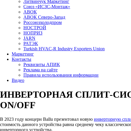
Литвинчук Маркетинг
Союз «ИСЗС-Монтаж»
АВОК
АВОК Северо-Запад
Россоюзхолодпром
НОСТРОЙ
НОПРИЗ
JARN
РАТЭК
Turkish HVAC-R Industry Exporters Union
Маркетинг
Контакты
Реквизиты АПИК
Реклама на сайте
Правила использования информации
Видео
ИНВЕРТОРНАЯ СПЛИТ-СИ
ON/OFF
В 2023 году концерн Ballu презентовал новую
инверторную сплит
стоимость данного устройства равна среднему чеку классическ
инверторного устройства.