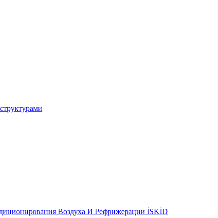
 структурами
ндиционирования Воздуха И Рефрижерации İSKİD