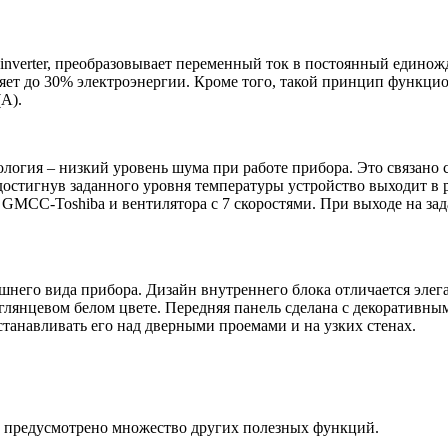
 inverter, преобразовывает переменный ток в постоянный едино
яет до 30% электроэнергии. Кроме того, такой принцип функци
(А).
ология – низкий уровень шума при работе прибора. Это связан
остигнув заданного уровня температуры устройство выходит в р
GMCC-Toshiba и вентилятора с 7 скоростями. При выходе на за
нешнего вида прибора. Дизайн внутреннего блока отличается эл
лянцевом белом цвете. Передняя панель сделана с декоративны
танавливать его над дверными проемами и на узких стенах.
ем предусмотрено множество других полезных функций.