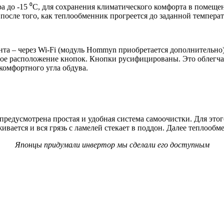
 до -15 ⁰С, для сохранения климатического комфорта в помещен
о после того, как теплообменник прогреется до заданной темпера
та – через Wi-Fi (модуль Hommyn приобретается дополнительно
обное расположение кнопок. Кнопки русифицированы. Это облегча
комфортного угла обдува.
редусмотрена простая и удобная система самоочистки. Для это
ивается и вся грязь с ламелей стекает в поддон. Далее теплообм
Японцы придумали инвертор мы сделали его доступным