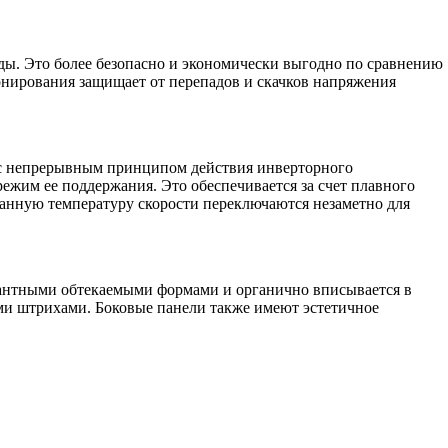
жды. Это более безопасно и экономически выгодно по сравнению
онирования защищает от перепадов и скачков напряжения
о с непрерывным принципом действия инверторного
ежим ее поддержания. Это обеспечивается за счет плавного
данную температуру скорости переключаются незаметно для
егантными обтекаемыми формами и органично вписывается в
ми штрихами. Боковые панели также имеют эстетичное