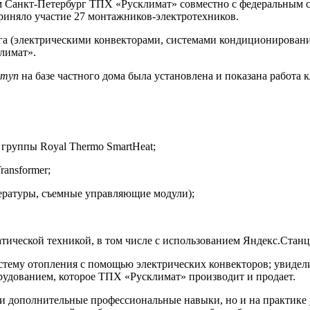
м Санкт-Петербург ТПХ «Русклимат» совместно с федеральным 
приняло участие 27 монтажников-электротехников.
а (электрическими конвекторами, системами кондиционировани
лимат».
myn
на базе частного дома была установлена и показана работа 
группы Royal Thermo SmartHeat;
ransformer;
пературы, съемные управляющие модули);
ической техникой, в том числе с использованием Яндекс.Станц
стему отопления с помощью электрических конвекторов; увидел
орудованием, которое ТПХ «Русклимат» производит и продает.
и дополнительные профессиональные навыки, но и на практике 