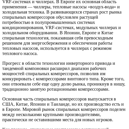
VRF-системах и чиллерах. В Европе их основная область
применения — чиллеры, тепловые насосы «воздух-вода» и
холодильная техника. В развивающихся странах рост рынка
спиральных компрессоров обусловлен растущей
потребностью в полупромышленных системах
кондиционирования, VRF-системах, модульных чиллерах и
холодильном оборудовании. В Японии, Европе и Китае
спиральная технология, показавшая себя превосходным
решением для энергосбережения и обеспечения работы
тепловых насосов, используется в чиллерах с режимом
теплового насоса.
Прогресс в области технологии инверторного привода и
тандемной компоновки расширил диапазон рабочих
мощностей спиральных компрессоров, позволив им
конкурировать с компрессорами винтового типа. Кроме того,
они отвоевали себе еще одну долю рынка, проникнув в нишу,
традиционно занятую ротационными компрессорами.
Основная часть спиральных компрессоров выпускается в
США, Китае, Японии и Таиланде, но их производство есть и
в Европе. Мировой рынок спиральных компрессоров поделен
между несколькими крупными производителями,
практически не оставившими места для новых игроков.