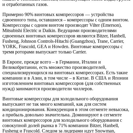
и отработанных газов.
Примерно 90% винтовых компрессоров — устройства
сдвоенного типа, оставшиеся – компрессоры с одним винтом.
Компрессоры с одним винтом производят Vilter (Emerson),
Mitsubishi Electric и Daikin. Ведущими производителями
сдвоенных винтовых компрессоров являются Bitzer, Hanbell,
Fusheng, Johnson Controls-Hitachi (Guangzhou), Trane, Carrier,
YORK, Frascold, GEA и Howden. Винтовые компрессоры с
тремя роторами выпускает только Carrier.
В Европе, прежде всего – в Германии, Италии и
Великобритании, есть множество производителей,
специализирующихся на винтовых компрессорах. Есть такие
компании и в Азии, в том числе – в Китае. В США и Японии
изготовлением винтовых компрессоров (для собственных
нужд) занимаются производители чиллеров.
Винтовые компрессоры для холодильного оборудования
выпускают не так много компаний, как для систем
кондиционирования. Конкуренция в этом сегменте невысока,
а прибыль довольно значительна. Доминируют в сегменте
винтовых компрессоров для холодильного оборудования с
совокупной долей рынка в 71% компании Bitzer, Hanbell,
Fusheng и Frascold. Следом за лидерами идут Snowman,