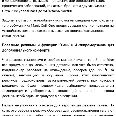
в легкие человека, вызывают появление или обострение таких
хронических заболеваний, как астма, бронхит и других. Фильтр
Ultra Pure улавливает до 94 % таких частиц.
Защитить от пыли теплообменник помогает
специальное покрытие
теплообменника Magic Сoil. Оно предотвращает скопление пыли на
устройстве, помогаю сохранять высокую производительность
сплит-системы.
Полезные режимы и функции: Камин и Антипромерзание для
дополнительного комфорта
Что касается температур и вообще микроклимата, то в Shorai Edge
все продумано до мельчайших деталей. Как уже было отмечено,
кондиционер работает на охлаждение, обогрев (до -15 ⁰С за
окном), вентиляцию и осушение. Кроме этих классических
режимов предусмотрены автоматический режим, при котором
кондиционер будет поддерживать выбранную пользователем
температуру и турборежим, позволяющий в кратчайшие сроки
достичь необходимых градусов в помещении.
Нельзя не упомянуть о новом для европейцев режиме Камин. По
сути, это работа в режиме
обогрева для распространения тепла от
других источников обогрева – каминов, радиаторов отопления.