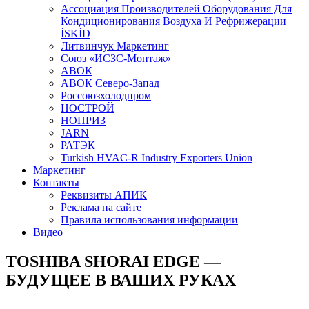
Aссоциация Производителей Оборудования Для
Кондиционирования Воздуха И Рефрижерации
İSKİD
Литвинчук Маркетинг
Союз «ИСЗС-Монтаж»
АВОК
АВОК Северо-Запад
Россоюзхолодпром
НОСТРОЙ
НОПРИЗ
JARN
РАТЭК
Turkish HVAC-R Industry Exporters Union
Маркетинг
Контакты
Реквизиты АПИК
Реклама на сайте
Правила использования информации
Видео
TOSHIBA SHORAI EDGE —
БУДУЩЕЕ В ВАШИХ РУКАХ