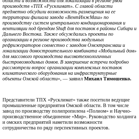
области и возможности для локализации в регионе ряда
производств «ТПХ «Русклимат». С главой области
предметно обсудили возможность размещения на ее
территории филиала завода «ВентИнжМаш» по
производству систем центрального кондиционирования и
вентиляции под брендом Shuft для поставок в районы Сибири и
Дальнего Востока. Также обсуждались проекты по
организации в регионе производства модульных
рефрижераторов совместно с заводом Омсктрансмаш и
локализации домостроительного комбината «Мобильный дом»
для массового производства высокотехнологичных
быстровозводимых домов. В завершение встречи подробно
рассмотрели вопрос организации комплексных поставок
климатического оборудования на инфраструктурные
объекты Омской области
», — заявил
Михаил Тимошенко.
Представители ТПХ «Русклимат» также посетили ведущие
промышленные предприятия Омской области. В том числе
завод по производству полипропилена «Полиом» и Научно-
производственное объединение «Мир». Руководство холдинга
и омских предприятий наметили возможности
сотрудничества по ряду перспективных проектов.