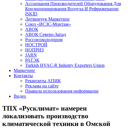
Aссоциация Производителей Оборудования Для
Кондиционирования Воздуха И Рефрижерации
İSKİD
Литвинчук Маркетинг
Союз «ИСЗС-Монтаж»
АВОК
АВОК Северо-Запад
Россоюзхолодпром
НОСТРОЙ
НОПРИЗ
JARN
РАТЭК
Turkish HVAC-R Industry Exporters Union
Маркетинг
Контакты
Реквизиты АПИК
Реклама на сайте
Правила использования информации
Видео
ТПХ «Русклимат» намерен
локализовать производство
климатической техники в Омской