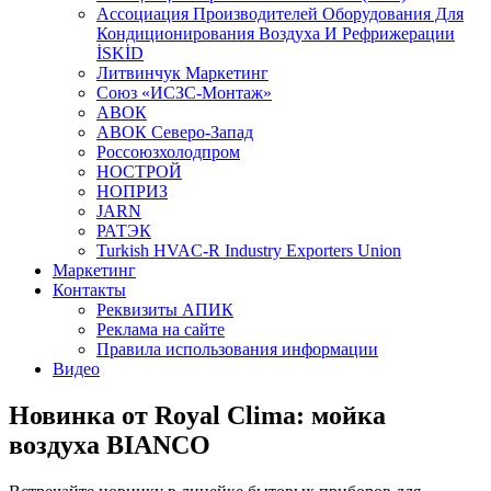
Aссоциация Производителей Оборудования Для
Кондиционирования Воздуха И Рефрижерации
İSKİD
Литвинчук Маркетинг
Союз «ИСЗС-Монтаж»
АВОК
АВОК Северо-Запад
Россоюзхолодпром
НОСТРОЙ
НОПРИЗ
JARN
РАТЭК
Turkish HVAC-R Industry Exporters Union
Маркетинг
Контакты
Реквизиты АПИК
Реклама на сайте
Правила использования информации
Видео
Новинка от Royal Clima: мойка
воздуха BIANCO