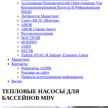
Aссоциация Производителей Оборудования Для
Кондиционирования Воздуха И Рефрижерации
İSKİD
Литвинчук Маркетинг
Союз «ИСЗС-Монтаж»
АВОК
АВОК Северо-Запад
Россоюзхолодпром
НОСТРОЙ
НОПРИЗ
JARN
РАТЭК
Turkish HVAC-R Industry Exporters Union
Маркетинг
Контакты
Реквизиты АПИК
Реклама на сайте
Правила использования информации
Видео
ТЕПЛОВЫЕ НАСОСЫ ДЛЯ
БАССЕЙНОВ MDV