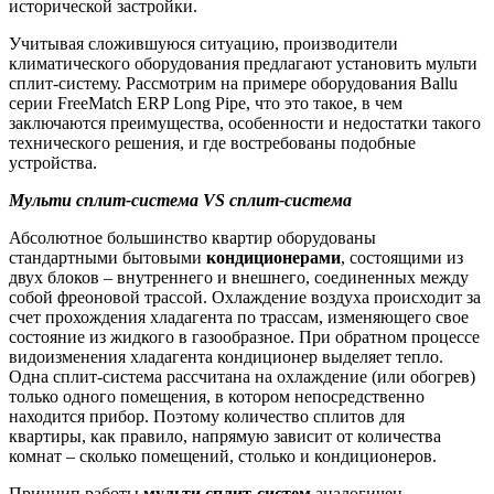
исторической застройки.
Учитывая сложившуюся ситуацию, производители
климатического оборудования предлагают установить мульти
сплит-систему. Рассмотрим на примере оборудования Ballu
серии FreeMatch ERP Long Pipe, что это такое, в чем
заключаются преимущества, особенности и недостатки такого
технического решения, и где востребованы подобные
устройства.
Мульти сплит-система VS сплит-система
Абсолютное большинство квартир оборудованы
стандартными бытовыми
кондиционерами
, состоящими из
двух блоков – внутреннего и внешнего, соединенных между
собой фреоновой трассой. Охлаждение воздуха происходит за
счет прохождения хладагента по трассам, изменяющего свое
состояние из жидкого в газообразное. При обратном процессе
видоизменения хладагента кондиционер выделяет тепло.
Одна сплит-система рассчитана на охлаждение (или обогрев)
только одного помещения, в котором непосредственно
находится прибор. Поэтому количество сплитов для
квартиры, как правило, напрямую зависит от количества
комнат – сколько помещений, столько и кондиционеров.
Принцип работы
мульти сплит-систем
аналогичен