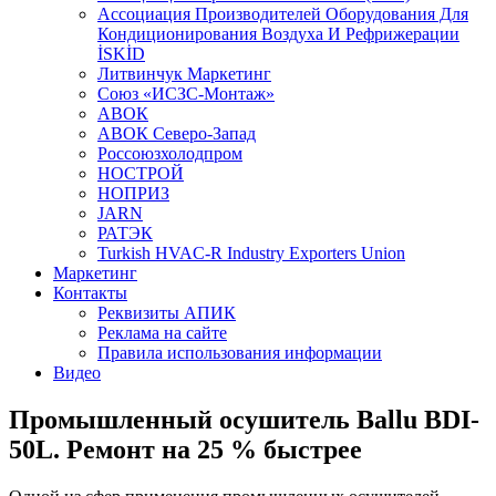
Aссоциация Производителей Оборудования Для
Кондиционирования Воздуха И Рефрижерации
İSKİD
Литвинчук Маркетинг
Союз «ИСЗС-Монтаж»
АВОК
АВОК Северо-Запад
Россоюзхолодпром
НОСТРОЙ
НОПРИЗ
JARN
РАТЭК
Turkish HVAC-R Industry Exporters Union
Маркетинг
Контакты
Реквизиты АПИК
Реклама на сайте
Правила использования информации
Видео
Промышленный осушитель Ballu BDI-
50L. Ремонт на 25 % быстрее