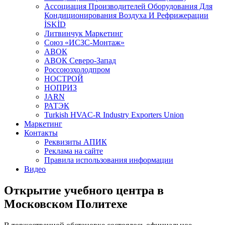
Aссоциация Производителей Оборудования Для
Кондиционирования Воздуха И Рефрижерации
İSKİD
Литвинчук Маркетинг
Союз «ИСЗС-Монтаж»
АВОК
АВОК Северо-Запад
Россоюзхолодпром
НОСТРОЙ
НОПРИЗ
JARN
РАТЭК
Turkish HVAC-R Industry Exporters Union
Маркетинг
Контакты
Реквизиты АПИК
Реклама на сайте
Правила использования информации
Видео
Открытие учебного центра в
Московском Политехе