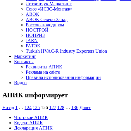
Литвинчук Маркетинг
Союз «ИСЗС-Монтаж»
АВОК
АВОК Северо-Запад
Россоюзхолодпром
НОСТРОЙ
НОПРИЗ
JARN
РАТЭК
Turkish HVAC-R Industry Exporters Union
Маркетинг
Контакты
Реквизиты АПИК
Реклама на сайте
Правила использования информации
Видео
АПИК информирует
Пагинация
Назад
1
…
124
125
126
127
128
…
136
Далее
записей
Что такое АПИК
Кодекс АПИК
Декларация АПИК