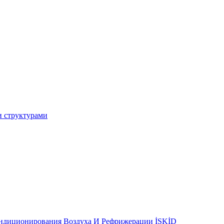
и структурами
ондиционирования Воздуха И Рефрижерации İSKİD