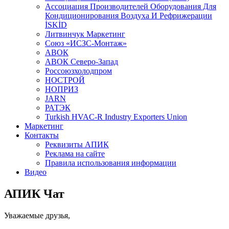
Aссоциация Производителей Оборудования Для
Кондиционирования Воздуха И Рефрижерации
İSKİD
Литвинчук Маркетинг
Союз «ИСЗС-Монтаж»
АВОК
АВОК Северо-Запад
Россоюзхолодпром
НОСТРОЙ
НОПРИЗ
JARN
РАТЭК
Turkish HVAC-R Industry Exporters Union
Маркетинг
Контакты
Реквизиты АПИК
Реклама на сайте
Правила использования информации
Видео
АПИК Чат
Уважаемые друзья,