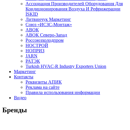
Aссоциация Производителей Оборудования Для
Кондиционирования Воздуха И Рефрижерации
İSKİD
Литвинчук Маркетинг
Союз «ИСЗС-Монтаж»
АВОК
АВОК Северо-Запад
Россоюзхолодпром
НОСТРОЙ
НОПРИЗ
JARN
РАТЭК
Turkish HVAC-R Industry Exporters Union
Маркетинг
Контакты
Реквизиты АПИК
Реклама на сайте
Правила использования информации
Видео
Бренды