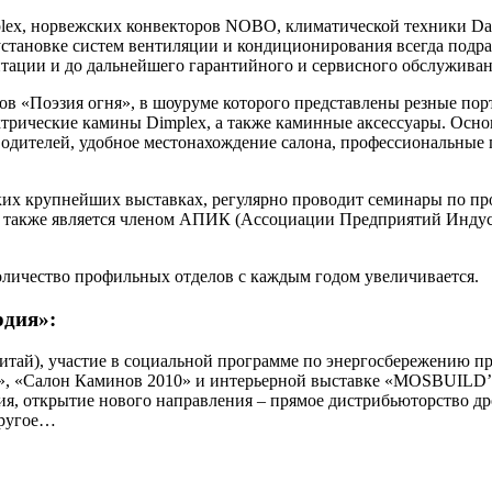
lex, норвежских конвекторов
NOBO
, климатической техники Da
установке систем вентиляции и кондиционирования всегда подра
ентации и до дальнейшего гарантийного и сервисного обслужива
ов «Поэзия огня», в шоуруме которого представлены резные порт
ектрические камины Dimplex, а также каминные аксессуары. Ос
одителей, удобное местонахождение салона, профессиональные 
ьких крупнейших выставках, регулярно проводит семинары по п
 также является членом АПИК (Ассоциации Предприятий Индуст
оличество профильных отделов с каждым годом увеличивается.
рдия»:
итай), участие в социальной программе по энергосбережению п
0», «Салон Каминов 2010» и интерьерной выставке «MOSBUILD’
ия, открытие нового направления – прямое дистрибьюторство д
другое…