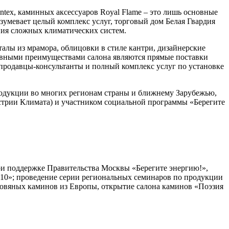
ntex, каминных аксессуаров Royal Flame – это лишь основные
зумевает целый комплекс услуг, торговый дом Белая Гвардия
ния сложных климатических систем.
алы из мрамора, облицовки в стиле кантри, дизайнерские
новными преимуществами салона являются прямые поставки
продавцы-консультанты и полный комплекс услуг по установке
родукции во многих регионам страны и ближнему Зарубежью,
рии Климата) и участником социальной программы «Берегите
ри поддержке Правительства Москвы «Берегите энергию!»,
10»; проведение серии региональных семинаров по продукции
ровяных каминов из Европы, открытие салона каминов «Поэзия