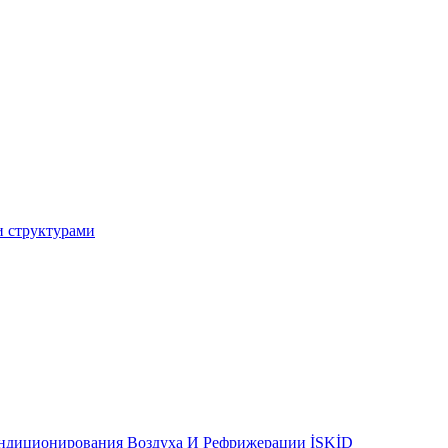
и структурами
ондиционирования Воздуха И Рефрижерации İSKİD