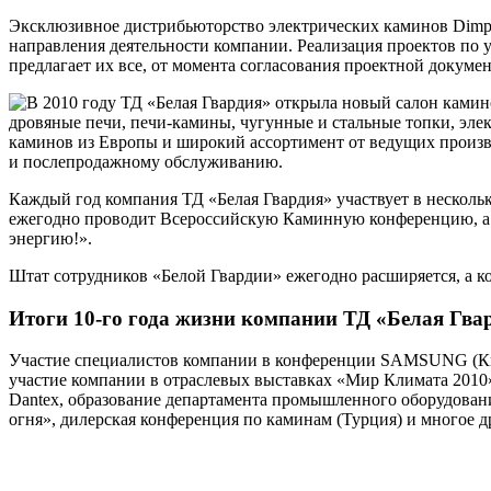
Эксклюзивное дистрибьюторство электрических каминов Dimp
направления деятельности компании. Реализация проектов по 
предлагает их все, от момента согласования проектной докум
В 2010 году ТД «Белая Гвардия» открыла новый салон камин
дровяные печи, печи-камины, чугунные и стальные топки, эл
каминов из Европы и широкий ассортимент от ведущих произв
и послепродажному обслуживанию.
Каждый год компания ТД «Белая Гвардия» участвует в нескол
ежегодно проводит Всероссийскую Каминную конференцию, а
энергию!».
Штат сотрудников «Белой Гвардии» ежегодно расширяется, а к
Итоги 10-го года жизни компании ТД «Белая Гва
Участие специалистов компании в конференции
SAMSUNG
(К
участие компании в отраслевых выставках «Мир Климата 201
Dantex, образование департамента промышленного оборудован
огня», дилерская конференция по каминам (Турция) и многое 