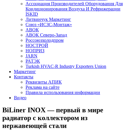
Aссоциация Производителей Оборудования Для
Кондиционирования Воздуха И Рефрижерации
İSKİD
Литвинчук Маркетинг
Союз «ИСЗС-Монтаж»
АВОК
АВОК Северо-Запад
Россоюзхолодпром
НОСТРОЙ
НОПРИЗ
JARN
РАТЭК
Turkish HVAC-R Industry Exporters Union
Маркетинг
Контакты
Реквизиты АПИК
Реклама на сайте
Правила использования информации
Видео
BiLiner INOX — первый в мире
радиатор с коллектором из
нержавеющей стали