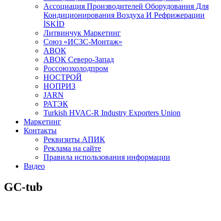
Aссоциация Производителей Оборудования Для
Кондиционирования Воздуха И Рефрижерации
İSKİD
Литвинчук Маркетинг
Союз «ИСЗС-Монтаж»
АВОК
АВОК Северо-Запад
Россоюзхолодпром
НОСТРОЙ
НОПРИЗ
JARN
РАТЭК
Turkish HVAC-R Industry Exporters Union
Маркетинг
Контакты
Реквизиты АПИК
Реклама на сайте
Правила использования информации
Видео
GC-tub