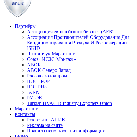
Партнёры
Ассоциация европейского бизнеса (АЕБ)
Aссоциация Производителей Оборудования Для
Кондиционирования Воздуха И Рефрижерации
İSKİD
Литвинчук Маркетинг
Союз «ИСЗС-Монтаж»
АВОК
АВОК Северо-Запад
Россоюзхолодпром
НОСТРОЙ
НОПРИЗ
JARN
РАТЭК
Turkish HVAC-R Industry Exporters Union
Маркетинг
Контакты
Реквизиты АПИК
Реклама на сайте
Правила использования информации
Видео