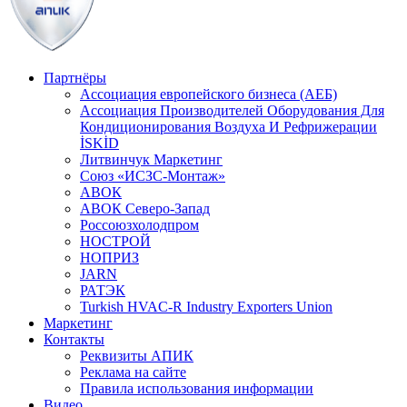
Партнёры
Ассоциация европейского бизнеса (АЕБ)
Aссоциация Производителей Оборудования Для
Кондиционирования Воздуха И Рефрижерации
İSKİD
Литвинчук Маркетинг
Союз «ИСЗС-Монтаж»
АВОК
АВОК Северо-Запад
Россоюзхолодпром
НОСТРОЙ
НОПРИЗ
JARN
РАТЭК
Turkish HVAC-R Industry Exporters Union
Маркетинг
Контакты
Реквизиты АПИК
Реклама на сайте
Правила использования информации
Видео