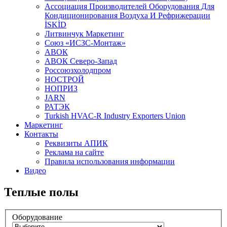
Aссоциация Производителей Оборудования Для
Кондиционирования Воздуха И Рефрижерации
İSKİD
Литвинчук Маркетинг
Союз «ИСЗС-Монтаж»
АВОК
АВОК Северо-Запад
Россоюзхолодпром
НОСТРОЙ
НОПРИЗ
JARN
РАТЭК
Turkish HVAC-R Industry Exporters Union
Маркетинг
Контакты
Реквизиты АПИК
Реклама на сайте
Правила использования информации
Видео
Теплые полы
Оборудование