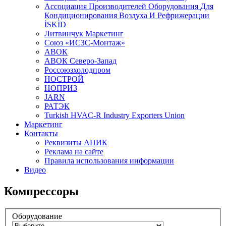
Aссоциация Производителей Оборудования Для
Кондиционирования Воздуха И Рефрижерации
İSKİD
Литвинчук Маркетинг
Союз «ИСЗС-Монтаж»
АВОК
АВОК Северо-Запад
Россоюзхолодпром
НОСТРОЙ
НОПРИЗ
JARN
РАТЭК
Turkish HVAC-R Industry Exporters Union
Маркетинг
Контакты
Реквизиты АПИК
Реклама на сайте
Правила использования информации
Видео
Компрессоры
Оборудование