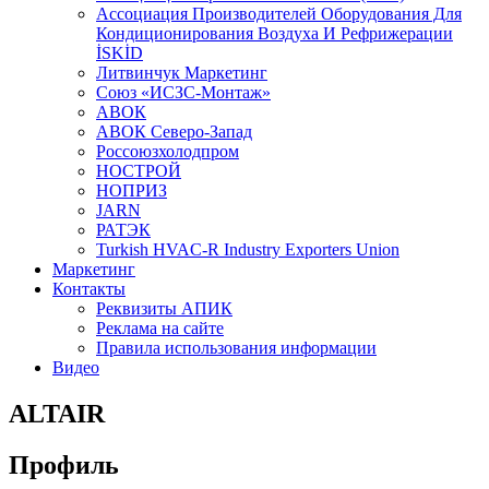
Aссоциация Производителей Оборудования Для
Кондиционирования Воздуха И Рефрижерации
İSKİD
Литвинчук Маркетинг
Союз «ИСЗС-Монтаж»
АВОК
АВОК Северо-Запад
Россоюзхолодпром
НОСТРОЙ
НОПРИЗ
JARN
РАТЭК
Turkish HVAC-R Industry Exporters Union
Маркетинг
Контакты
Реквизиты АПИК
Реклама на сайте
Правила использования информации
Видео
ALTAIR
Профиль