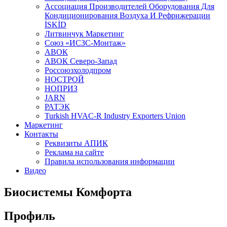
Aссоциация Производителей Оборудования Для
Кондиционирования Воздуха И Рефрижерации
İSKİD
Литвинчук Маркетинг
Союз «ИСЗС-Монтаж»
АВОК
АВОК Северо-Запад
Россоюзхолодпром
НОСТРОЙ
НОПРИЗ
JARN
РАТЭК
Turkish HVAC-R Industry Exporters Union
Маркетинг
Контакты
Реквизиты АПИК
Реклама на сайте
Правила использования информации
Видео
Биосистемы Комфорта
Профиль