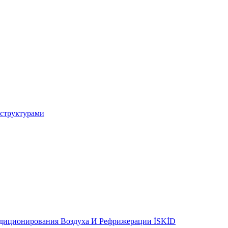
 структурами
ндиционирования Воздуха И Рефрижерации İSKİD