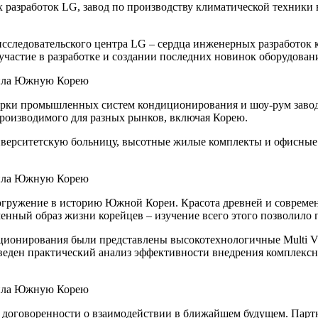
 разработок LG, завод по производству климатической техники 
сследовательского центра LG – сердца инженерных разработок 
частие в разработке и создании последних новинок оборудован
борки промышленных систем кондиционирования и шоу-рум завод
роизводимого для разных рынков, включая Корею.
ниверситетскую больницу, высотные жилые комплекты и офисные
гружение в историю Южной Кореи. Красота древней и современ
нный образ жизни корейцев – изучение всего этого позволило п
ионирования были представлены высокотехнологичные Multi V 
веден практический анализ эффективности внедрения комплексн
 договоренности о взаимодействии в ближайшем будущем. Партн