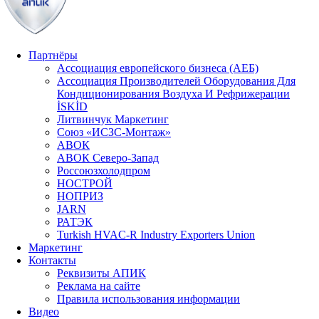
Партнёры
Ассоциация европейского бизнеса (АЕБ)
Aссоциация Производителей Оборудования Для
Кондиционирования Воздуха И Рефрижерации
İSKİD
Литвинчук Маркетинг
Союз «ИСЗС-Монтаж»
АВОК
АВОК Северо-Запад
Россоюзхолодпром
НОСТРОЙ
НОПРИЗ
JARN
РАТЭК
Turkish HVAC-R Industry Exporters Union
Маркетинг
Контакты
Реквизиты АПИК
Реклама на сайте
Правила использования информации
Видео