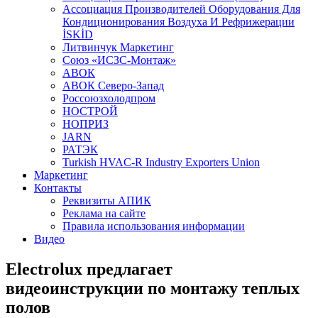
Aссоциация Производителей Оборудования Для
Кондиционирования Воздуха И Рефрижерации
İSKİD
Литвинчук Маркетинг
Союз «ИСЗС-Монтаж»
АВОК
АВОК Северо-Запад
Россоюзхолодпром
НОСТРОЙ
НОПРИЗ
JARN
РАТЭК
Turkish HVAC-R Industry Exporters Union
Маркетинг
Контакты
Реквизиты АПИК
Реклама на сайте
Правила использования информации
Видео
Electrolux предлагает
видеоинструкции по монтажу теплых
полов