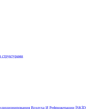
и структурами
ондиционирования Воздуха И Рефрижерации İSKİD