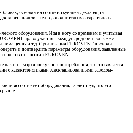
х блоках, основан на соответствующей декларации
редоставить пользователю дополнительную гарантию на
ческого оборудования. Идя в ногу со временем и учитывая
EUROVENT
право участия в международной программе
ри помещения и т.д. Организация
EUROVENT
проводит
роверить и подтвердить параметры оборудования, заявленные
 использовать логотип
EUROVENT
.
 как и на маркировку энергопотребления, т.к. это является
ствии с характеристиками задекларированными заводом-
рокий ассортимент оборудования, гарантируя, что это
а рынке.