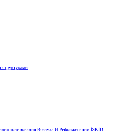
и структурами
ондиционирования Воздуха И Рефрижерации İSKİD