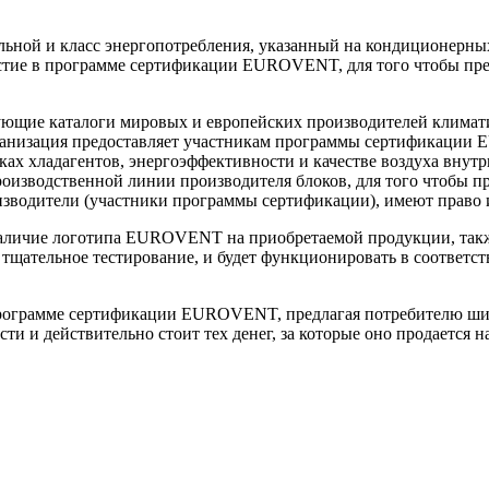
льной и класс энергопотребления, указанный на кондиционерны
стие в программе сертификации
EUROVENT
, для того чтобы п
ующие каталоги мировых и европейских производителей климати
рганизация предоставляет участникам программы сертификации
ах хладагентов, энергоэффективности и качестве воздуха внут
роизводственной линии производителя блоков, для того чтобы п
оизводители (участники программы сертификации), имеют право
наличие логотипа
EUROVENT
на приобретаемой продукции, также
и тщательное тестирование, и будет функционировать в соответ
программе сертификации
EUROVENT
, предлагая потребителю ши
и и действительно стоит тех денег, за которые оно продается н