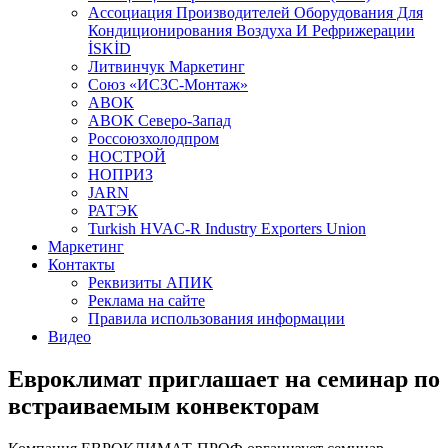
Aссоциация Производителей Оборудования Для
Кондиционирования Воздуха И Рефрижерации
İSKİD
Литвинчук Маркетинг
Союз «ИСЗС-Монтаж»
АВОК
АВОК Северо-Запад
Россоюзхолодпром
НОСТРОЙ
НОПРИЗ
JARN
РАТЭК
Turkish HVAC-R Industry Exporters Union
Маркетинг
Контакты
Реквизиты АПИК
Реклама на сайте
Правила использования информации
Видео
Евроклимат приглашает на семинар по
встраиваемым конвекторам