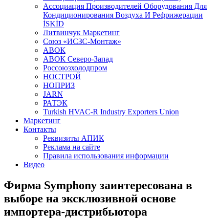
Aссоциация Производителей Оборудования Для
Кондиционирования Воздуха И Рефрижерации
İSKİD
Литвинчук Маркетинг
Союз «ИСЗС-Монтаж»
АВОК
АВОК Северо-Запад
Россоюзхолодпром
НОСТРОЙ
НОПРИЗ
JARN
РАТЭК
Turkish HVAC-R Industry Exporters Union
Маркетинг
Контакты
Реквизиты АПИК
Реклама на сайте
Правила использования информации
Видео
Фирма Symphony заинтересована в
выборе на эксклюзивной основе
импортера-дистрибьютора