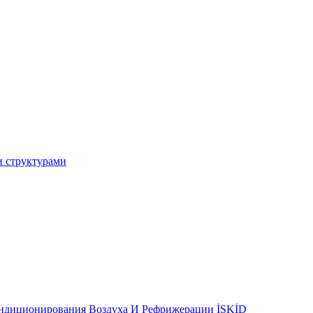
и структурами
ондиционирования Воздуха И Рефрижерации İSKİD