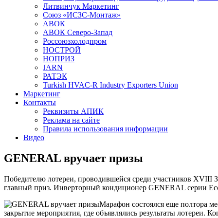
Литвинчук Маркетинг
Союз «ИСЗС-Монтаж»
АВОК
АВОК Северо-Запад
Россоюзхолодпром
НОСТРОЙ
НОПРИЗ
JARN
РАТЭК
Turkish HVAC-R Industry Exporters Union
Маркетинг
Контакты
Реквизиты АПИК
Реклама на сайте
Правила использования информации
Видео
GENERAL вручает призы
Победителю лотереи, проводившейся среди участников
XVIII
З
главный приз. Инверторный кондиционер
GENERAL
серии Eco
Марафон состоялся еще полтора мес
закрытие мероприятия, где объявлялись результаты лотереи. Ког