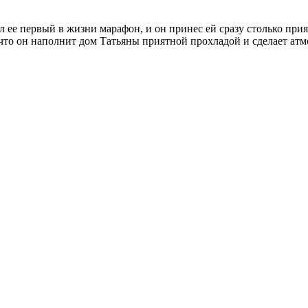
был ее первый в жизни марафон, и он принес ей сразу столько п
 что он наполнит дом Татьяны приятной прохладой и сделает ат