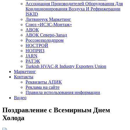
Aссоциация Производителей Оборудования Для
Кондиционирования Воздуха И Рефрижерации
İSKİD
Литвинчук Маркетинг
Союз «ИСЗС-Монтаж»
АВОК
АВОК Северо-Запад
Россоюзхолодпром
НОСТРОЙ
НОПРИЗ
JARN
РАТЭК
Turkish HVAC-R Industry Exporters Union
Маркетинг
Контакты
Реквизиты АПИК
Реклама на сайте
Правила использования информации
Видео
Поздравление с Всемирным Днем
Холода