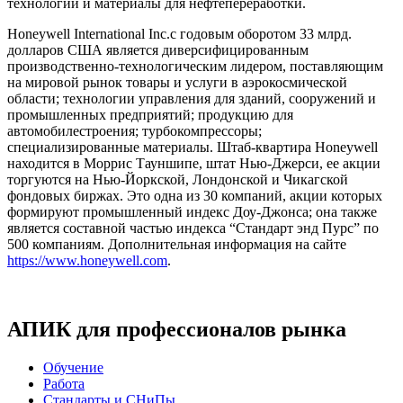
технологии и материалы для нефтепереработки.
Honeywell International Inc.с годовым оборотом 33 млрд.
долларов США является диверсифицированным
производственно-технологическим лидером, поставляющим
на мировой рынок товары и услуги в аэрокосмической
области; технологии управления для зданий, сооружений и
промышленных предприятий; продукцию для
автомобилестроения; турбокомпрессоры;
специализированные материалы. Штаб-квартира Honeywell
находится в Моррис Тауншипе, штат Нью-Джерси, ее акции
торгуются на Нью-Йоркской, Лондонской и Чикагской
фондовых биржах. Это одна из 30 компаний, акции которых
формируют промышленный индекс Доу-Джонса; она также
является составной частью индекса “Стандарт энд Пурс” по
500 компаниям. Дополнительная информация на сайте
https://www.honeywell.com
.
АПИК для профессионалов рынка
Обучение
Работа
Стандарты и СНиПы