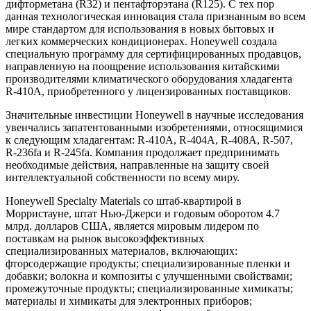
дифторметана (R32) и пентафторэтана (R125). С тех пор
данная технологическая инновация стала признанным во всем
мире стандартом для использования в новых бытовых и
легких коммерческих кондиционерах. Honeywell создала
специальную программу для сертифицированных продавцов,
направленную на поощрение использования китайскими
производителями климатического оборудования хладагента
R-410A, приобретенного у лицензированных поставщиков.
Значительные инвестиции Honeywell в научные исследования
увенчались запатентованными изобретениями, относящимися
к следующим хладагентам: R-410A, R-404A, R-408A, R-507,
R-236fa и R-245fa. Компания продолжает предпринимать
необходимые действия, направленные на защиту своей
интеллектуальной собственности по всему миру.
Honeywell Specialty Materials со штаб-квартирой в
Морристауне, штат Нью-Джерси и годовым оборотом 4.7
млрд. долларов США, является мировым лидером по
поставкам на рынок высокоэффективных
специализированных материалов, включающих:
фторсодержащие продукты; специализированные пленки и
добавки; волокна и композиты с улучшенными свойствами;
промежуточные продукты; специализированные химикаты;
материалы и химикаты для электронных приборов;