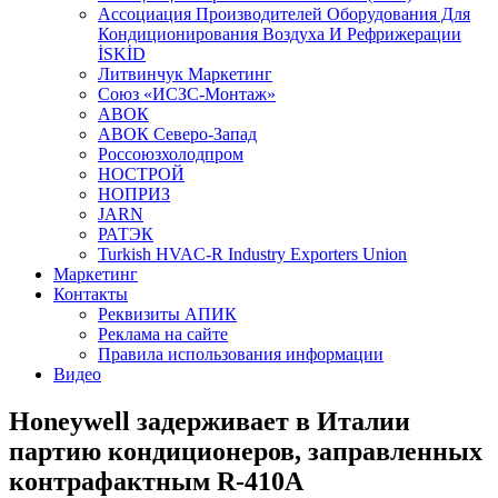
Aссоциация Производителей Оборудования Для
Кондиционирования Воздуха И Рефрижерации
İSKİD
Литвинчук Маркетинг
Союз «ИСЗС-Монтаж»
АВОК
АВОК Северо-Запад
Россоюзхолодпром
НОСТРОЙ
НОПРИЗ
JARN
РАТЭК
Turkish HVAC-R Industry Exporters Union
Маркетинг
Контакты
Реквизиты АПИК
Реклама на сайте
Правила использования информации
Видео
Honeywell задерживает в Италии
партию кондиционеров, заправленных
контрафактным R-410A