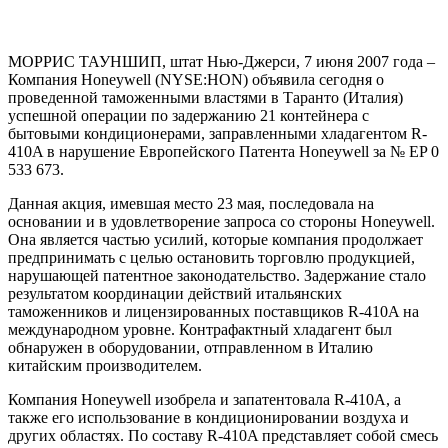
МОРРИС ТАУНШИП, штат Нью-Джерси, 7 июня 2007 года –
Компания Honeywell (NYSE:
HON
) объявила сегодня о
проведенной таможенными властями в Таранто (Италия)
успешной операции по задержанию 21 контейнера с
бытовыми кондиционерами, заправленными хладагентом R-
410A в нарушение Европейского Патента Honeywell за № EP 0
533 673.
Данная акция, имевшая место 23 мая, последовала на
основании и в удовлетворение запроса со стороны Honeywell.
Она является частью усилий, которые компания продолжает
предпринимать с целью остановить торговлю продукцией,
нарушающей патентное законодательство. Задержание стало
результатом координации действий итальянских
таможенников и лицензированных поставщиков R-410A на
международном уровне. Контрафактный хладагент был
обнаружен в оборудовании, отправленном в Италию
китайским производителем.
Компания Honeywell изобрела и запатентовала R-410A, а
также его использование в кондиционировании воздуха и
других областях. По составу R-410A представляет собой смесь