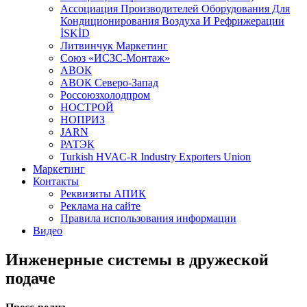
Aссоциация Производителей Оборудования Для
Кондиционирования Воздуха И Рефрижерации
İSKİD
Литвинчук Маркетинг
Союз «ИСЗС-Монтаж»
АВОК
АВОК Северо-Запад
Россоюзхолодпром
НОСТРОЙ
НОПРИЗ
JARN
РАТЭК
Turkish HVAC-R Industry Exporters Union
Маркетинг
Контакты
Реквизиты АПИК
Реклама на сайте
Правила использования информации
Видео
Инженерные системы в дружеской
подаче