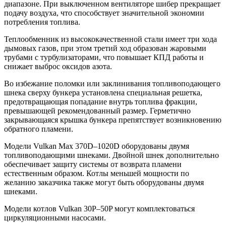
диапазоне. При выключенном вентиляторе шибер прекращает
подачу воздуха, что способствует значительной экономии
потребления топлива.
Теплообменник из высококачественной стали имеет три хода
дымовых газов, при этом третий ход образован жаровыми
трубами с турбулизаторами, что повышает КПД работы и
снижает выброс оксидов азота.
Во избежание поломки или заклинивания топливоподающего
шнека сверху бункера установлена специальная решетка,
предотвращающая попадание внутрь топлива фракции,
превышающей рекомендованный размер. Герметично
закрывающаяся крышка бункера препятствует возникновению
обратного пламени.
Модели Vulkan Max 370D–1020D оборудованы двумя
топливоподающими шнеками. Двойной шнек дополнительно
обеспечивает защиту системы от возврата пламени
естественным образом. Котлы меньшей мощности по
желанию заказчика также могут быть оборудованы двумя
шнеками.
Модели котлов Vulkan 30P–50P могут комплектоваться
циркуляционными насосами.