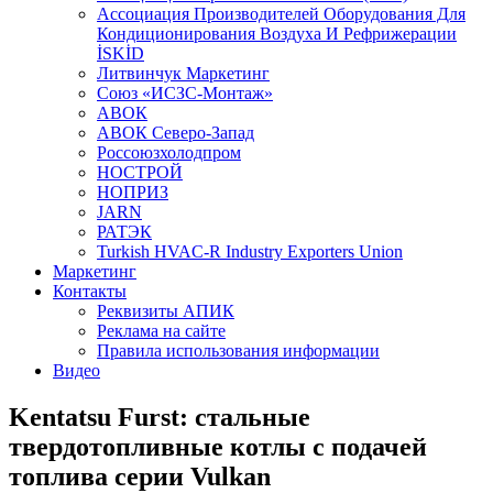
Aссоциация Производителей Оборудования Для
Кондиционирования Воздуха И Рефрижерации
İSKİD
Литвинчук Маркетинг
Союз «ИСЗС-Монтаж»
АВОК
АВОК Северо-Запад
Россоюзхолодпром
НОСТРОЙ
НОПРИЗ
JARN
РАТЭК
Turkish HVAC-R Industry Exporters Union
Маркетинг
Контакты
Реквизиты АПИК
Реклама на сайте
Правила использования информации
Видео
Kentatsu Furst: стальные
твердотопливные котлы c подачей
топлива серии Vulkan