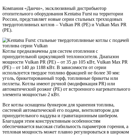
Компания «Даичи», эксклюзивный дистрибьютор
отопительного оборудования Kentatsu Furst на территории
России, представляет новые серии стальных трехходовых
твердотопливных котлов – Vulkan PR (PE) и Vulkan Max PR
(PE).
Котлы предназначены для систем отопления с
принудительной циркуляцией теплоносителя. Диапазон
мощности Vulkan PR (PE) – от 35 до 105 кВт, Vulkan Max PR
(PE) – от 140 до 1188 кВт. В зависимости от серии
используется твердое топливо фракцией не более 30 мм:
уголь, брикетированный торф, топливные брикеты или
пеллеты. Котлы имеют ручной (модификация PR) или
автоматический розжиг (PE) от встроенного нагревательного
элемента мощностью 2 кВт.
Все котлы оснащены бункером для хранения топлива,
системой автоматической его подачи, вентилятором для
принудительного наддува и гравитационным шибером.
Благодаря этим конструктивным особенностям
обеспечивается высокая стабильность параметров горения, а
тепловая мощность может плавно регулироваться в широком