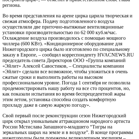
региона.
Во время представления на арене цирка царила творческая и
свежая атмосфера. Подачу подготовленного воздуха
осуществляли две приточно-вытяжные вентиляционные
установки производительностью по 62 000 куб.м/час.
Охлаждение воздуха производилось с помощью мощного
чиллера (600 КВт). «Кондиционерное оборудование для
Нижегородского цирка было изготовлено по специальному
заказу в Европе, – сообщил корреспонденту
HVACNEWS
.RU
председатель совета Директоров ООО «Группа компаний
«Эйлит» Алексей Савостиков, – Специалисты компании
«Эйлит» сделали все возможное, чтобы уложиться в очень
сжатые сроки и выполнить работы на высоком
профессиональном уровне. Погода 1 сентября не позволила
продемонстрировать нашу работу на все сто процентов, но,
как показали испытания во время беспрецедентной жары
этим летом, установка способна создать комфортную
прохладу даже в самую жаркую погоду».
Свой первый после реконструкции сезон Нижегородский
цирк открыл уникальным аттракционом народного артиста
России Мстислава Запашного-младшего “Тигры на
зеркальных шарах на земле и в воздухе”. В конце программы
нижегородцы были поражены великолепным зрелищем –