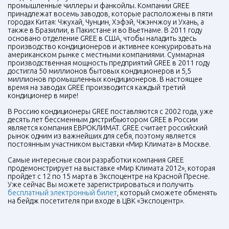
промышленные чиллеры и фанкойлы. Компании
GREE
принадлежат восемь заводов, которые расположены в пяти
городах Китая: Чжухай, Чунцин, Хэфэй, Чжэнчжоу и Ухань, а
также в Бразилии, в Пакистане и во Вьетнаме. В 2011 году
основано отделение
GREE
в США, чтобы наладить здесь
производство кондиционеров и активнее конкурировать на
американском рынке с местными компаниями. Суммарная
производственная мощность предприятий
GREE
в 2011 году
достигла 50 миллионов бытовых кондиционеров и 5,5
миллионов промышленных кондиционеров. В настоящее
время на заводах
GREE
производится каждый третий
кондиционер в мире!
В Россию кондиционеры
GREE
поставляются с 2002 года, уже
десять лет бессменным дистрибьютором
GREE
в России
является компания ЕВРОКЛИМАТ.
GREE
считает российский
рынок одним из важнейших для себя, поэтому является
постоянным участником выставки «Мир Климата» в Москве.
Самые интересные свои разработки компания
GREE
продемонстрирует на выставке «Мир Климата 2012», которая
пройдет с 12 по 15 марта в Экспоцентре на Красной Пресне.
Уже сейчас Вы можете зарегистрироваться и получить
бесплатный электронный билет
, который сможете обменять
на бейдж посетителя при входе в ЦВК «Экспоцентр».