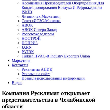
Aссоциация Производителей Оборудования Для
Кондиционирования Воздуха И Рефрижерации
İSKİD
Литвинчук Маркетинг
Союз «ИСЗС-Монтаж»
АВОК
АВОК Северо-Запад
Россоюзхолодпром
НОСТРОЙ
НОПРИЗ
JARN
РАТЭК
Turkish HVAC-R Industry Exporters Union
Маркетинг
Контакты
Реквизиты АПИК
Реклама на сайте
Правила использования информации
Видео
Компания Русклимат открывает
представительства в Челябинской
области