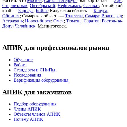
России. Это
Москва
,
Санкт-Петербург
; Башкортостан —
Уфа
,
Стерлитамак
,
Октябрьский
,
Нефтекамск
,
Салават
; Алтайский
край —
Барнаул
,
Бийск
; Калужская область —
Калуга
,
Обнинск
; Самарская область —
Тольятти
,
Самара
;
Волгоград
;
Астрахань
;
Новосибирск
;
Омск
;
Тюмень
;
Саратов
;
Ростов-на-
Дону
;
Челябинск
; Магнитогорск.
АПИК для профессионалов рынка
Обучение
Работа
Стандарты и СНиПы
Исследования
Верификация оборудования
АПИК для заказчиков
Подбор оборудования
Члены АПИК
Объекты членов АПИК
Почему АПИК