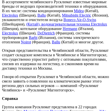
В ассортименте челябинского Русклимат известные мировые
бренды от ведущих производителей техники и оборудования.
В их числе: системы кондиционирования
Midea
(Китай),
Electrolux
(Швеция),
Ballu
(Китай),
Mitsubishi Electric
(Япония),
увлажнители и очистители воздуха
Boneco Air-O-Swiss
(Швейцария),
(Китай), водонагревательная техника
Electrolux
(Швеция), котельное оборудование
Hermann
(Италия),
Electrolux
(Швеция),
DeDietrich
(Франция), системы
трубопроводов
Barbi
(Испания), системы электрического
отопления
Noirot
(Франция),
Ballu
(Китай) и многое другое.
Открыв представительства в Челябинской области, Русклимат
создает складские комплексы в Челябинске и Магнитогорске,
что существенно упростит работу с оптовыми покупателями,
снизив их издержки на логистику, и сэкономив время на
доставку техники из Москвы.
Говоря об открытии Русклимат в Челябинской области, можно
смело заявить о появлении на климатическом рынке этого
региона двух сильных игроков — компаний «Русклимат
Челябинск» и «Русклимат Магнитогорск».
Справка
Группа компания Русклимат представлена в 22 городах