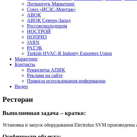
Литвинчук Маркетинг
Союз «ИСЗС-Монтаж»
АВОК
АВОК Северо-Запад
Россоюзхолодпром
НОСТРОЙ
НОПРИЗ
JARN
РАТЭК
Turkish HVAC-R Industry Exporters Union
Маркетинг
Контакты
Реквизиты АПИК
Реклама на сайте
Правила использования информации
Видео
Ресторан
Выполненная задача – кратко:
Установка и запуск оборудования Electrolux
SVM
произведены 
Особенности объекта: