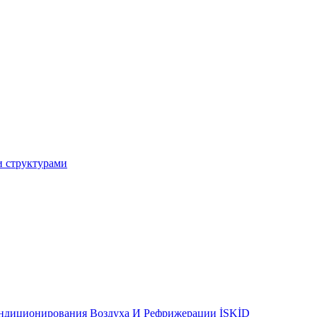
и структурами
ондиционирования Воздуха И Рефрижерации İSKİD