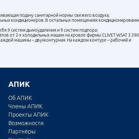
ивающая подачу санитарной нормы свежего воздуха;
льных кондиционеров. В остальных помещениях кондиционировани
бя 9 систем дымоудаления и 9 систем подпора;
лов от 2-х холодильных машин на кровле фирмы
CLIVET
WSAT
3.390
ждой машины – двухконтурная. На каждом контуре – рабочий и
АПИК
Об АПИК
Члены АПИК
Проекты АПИК
Возможности
Партнёры