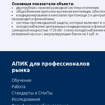
Основные показатели объекта:
двухтрубная с нижней разводкой система отопления;
общеобменная приточно-вытяжная вентиляция, обеспеч
кондиционирование в кинозалах при помощи 2-х центра
производится фэнкойлами;
системы противодымной защиты, которые включают в се
холодоснабжение центральных кондиционеров и фэнкой
суммарной мощностью 1720 кВт. Схема холодоснабжения ка
резервный насосы с аккумулирующим баком на 3 куб. м.
АПИК для профессионалов
рынка
Обучение
Работа
Стандарты и СНиПы
Исследования