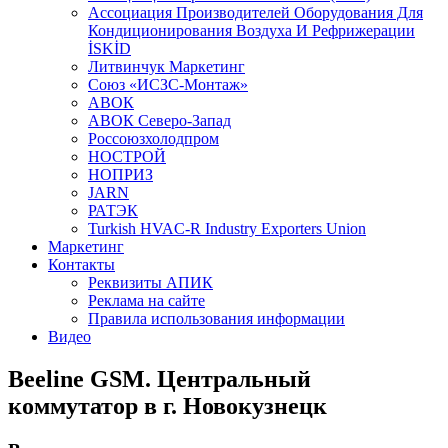
Aссоциация Производителей Оборудования Для
Кондиционирования Воздуха И Рефрижерации
İSKİD
Литвинчук Маркетинг
Союз «ИСЗС-Монтаж»
АВОК
АВОК Северо-Запад
Россоюзхолодпром
НОСТРОЙ
НОПРИЗ
JARN
РАТЭК
Turkish HVAC-R Industry Exporters Union
Маркетинг
Контакты
Реквизиты АПИК
Реклама на сайте
Правила использования информации
Видео
Beeline GSM. Центральный
коммутатор в г. Новокузнецк