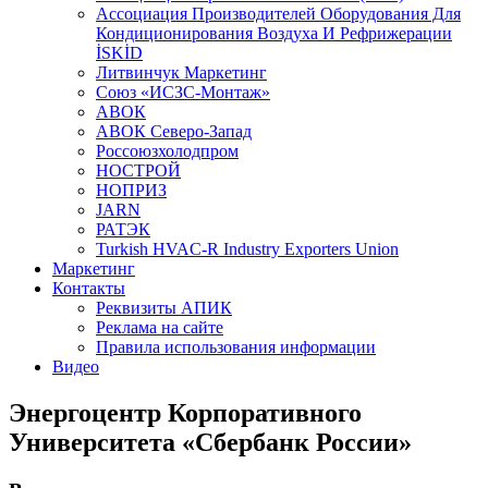
Aссоциация Производителей Оборудования Для
Кондиционирования Воздуха И Рефрижерации
İSKİD
Литвинчук Маркетинг
Союз «ИСЗС-Монтаж»
АВОК
АВОК Северо-Запад
Россоюзхолодпром
НОСТРОЙ
НОПРИЗ
JARN
РАТЭК
Turkish HVAC-R Industry Exporters Union
Маркетинг
Контакты
Реквизиты АПИК
Реклама на сайте
Правила использования информации
Видео
Энергоцентр Корпоративного
Университета «Сбербанк России»