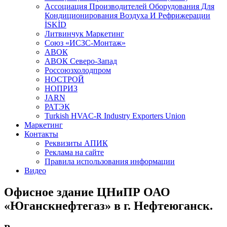
Aссоциация Производителей Оборудования Для
Кондиционирования Воздуха И Рефрижерации
İSKİD
Литвинчук Маркетинг
Союз «ИСЗС-Монтаж»
АВОК
АВОК Северо-Запад
Россоюзхолодпром
НОСТРОЙ
НОПРИЗ
JARN
РАТЭК
Turkish HVAC-R Industry Exporters Union
Маркетинг
Контакты
Реквизиты АПИК
Реклама на сайте
Правила использования информации
Видео
Офисное здание ЦНиПР ОАО
«Юганскнефтегаз» в г. Нефтеюганск.