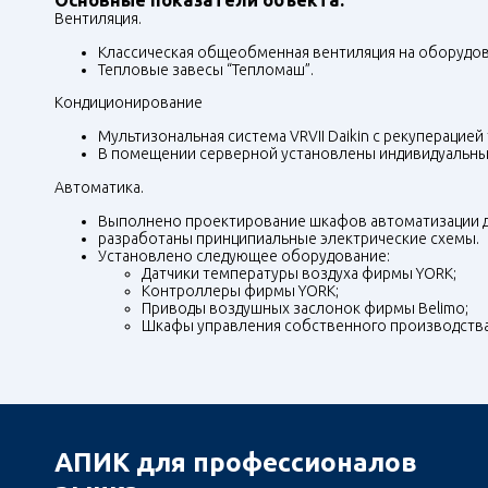
Основные показатели объекта:
Вентиляция.
Классическая общеобменная вентиляция на оборудован
Тепловые завесы “Тепломаш”.
Кондиционирование
Мультизональная система
VRVII
Daikin с рекуперацией
В помещении серверной установлены индивидуальные
Автоматика.
Выполнено проектирование шкафов автоматизации д
разработаны принципиальные электрические схемы.
Установлено следующее оборудование:
Датчики температуры воздуха фирмы YORK;
Контроллеры фирмы YORK;
Приводы воздушных заслонок фирмы Belimo;
Шкафы управления собственного производства
АПИК для профессионалов