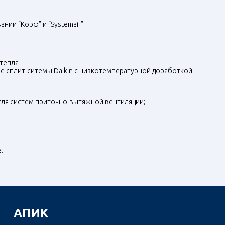
ии “Корф” и “Systemair”.
 тепла
 сплит-ситемы Daikin с низкотемпературной доработкой.
ля систем приточно-вытяжной вентиляции;
.
АПИК