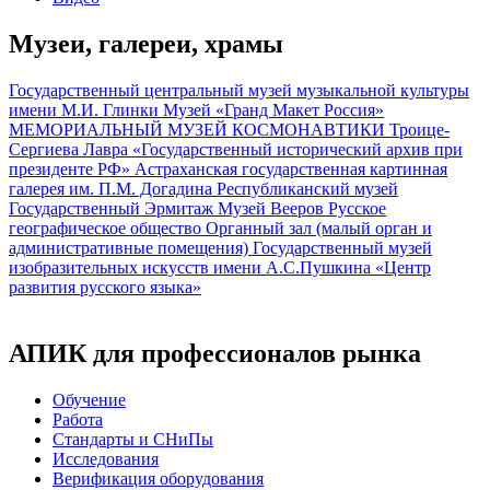
Музеи, галереи, храмы
Государственный центральный музей музыкальной культуры
имени М.И. Глинки
Музей «Гранд Макет Россия»
МЕМОРИАЛЬНЫЙ МУЗЕЙ КОСМОНАВТИКИ
Троице-
Сергиева Лавра
«Государственный исторический архив при
президенте РФ»
Астраханская государственная картинная
галерея им. П.М. Догадина
Республиканский музей
Государственный Эрмитаж
Музей Вееров
Русское
географическое общество
Органный зал (малый орган и
административные помещения)
Государственный музей
изобразительных искусств имени А.С.Пушкина
«Центр
развития русского языка»
АПИК для профессионалов рынка
Обучение
Работа
Стандарты и СНиПы
Исследования
Верификация оборудования