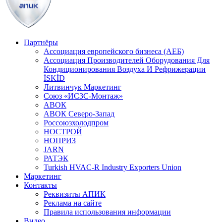
Партнёры
Ассоциация европейского бизнеса (АЕБ)
Aссоциация Производителей Оборудования Для
Кондиционирования Воздуха И Рефрижерации
İSKİD
Литвинчук Маркетинг
Союз «ИСЗС-Монтаж»
АВОК
АВОК Северо-Запад
Россоюзхолодпром
НОСТРОЙ
НОПРИЗ
JARN
РАТЭК
Turkish HVAC-R Industry Exporters Union
Маркетинг
Контакты
Реквизиты АПИК
Реклама на сайте
Правила использования информации
Видео