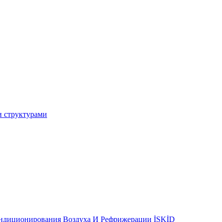
и структурами
ондиционирования Воздуха И Рефрижерации İSKİD